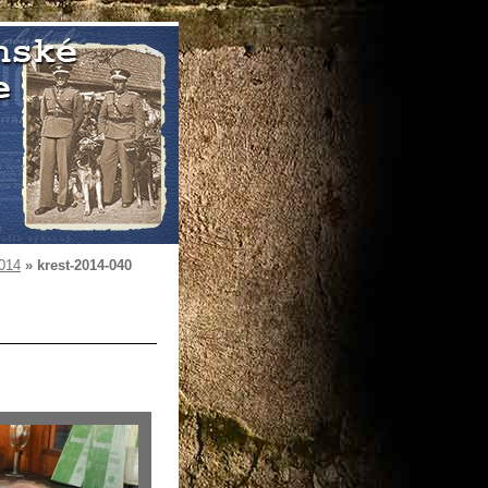
2014
»
krest-2014-040