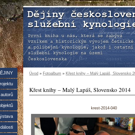
ĚJINY
Úvod
»
Fotoalbum
»
Křest knihy – Malý Lapáš, Slovensko 
rojektu
Křest knihy – Malý Lapáš, Slovensko 2014
 autorů
objektů
krest-2014-040
ýstava
dálosti