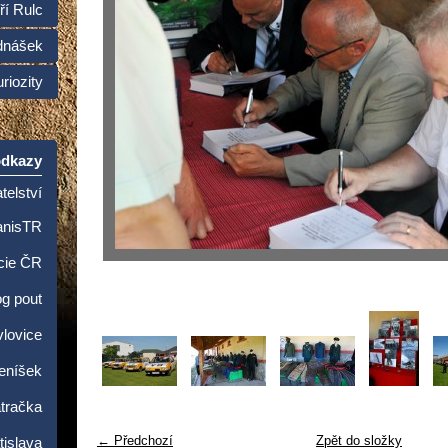
ří Rulc
dnášek
riozity
odkazy
telství
anisTR
cie ČR
og pout
lovice
Beníšek
tračka
← Předchozí
Zpět do složky
islava