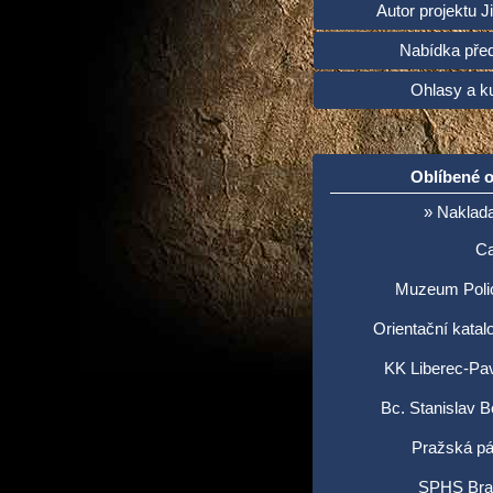
Autor projektu Ji
Nabídka pře
Ohlasy a ku
Oblíbené 
» Naklada
C
Muzeum Poli
Orientační katal
KK Liberec-Pav
Bc. Stanislav 
Pražská pá
SPHS Brat