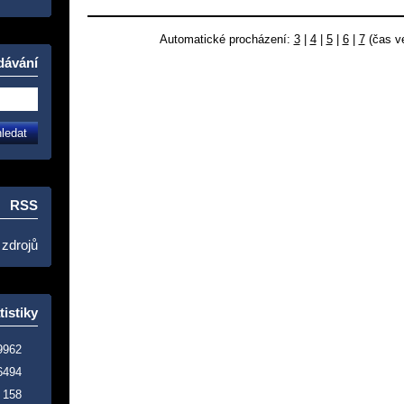
Automatické procházení:
3
|
4
|
5
|
6
|
7
(čas ve
dávání
RSS
 zdrojů
tistiky
9962
6494
158