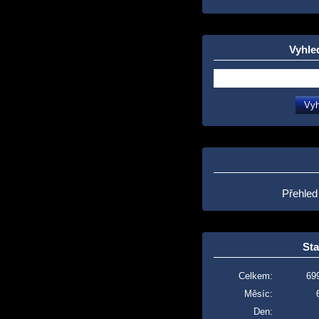
Vyhle
Přehled
Sta
Celkem:
69
Měsíc:
Den: