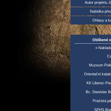
Autor projektu Ji
Nabídka pře
Ohlasy a ku
Oblíbené 
» Naklada
C
Muzeum Poli
Orientační katal
KK Liberec-Pav
Bc. Stanislav 
Pražská pá
SPHS Brat