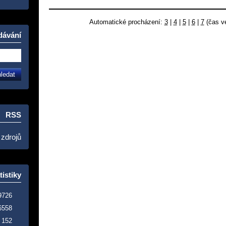
Automatické procházení:
3
|
4
|
5
|
6
|
7
(čas ve
dávání
RSS
 zdrojů
tistiky
9726
6558
152