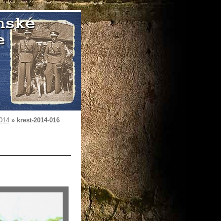
2014
»
krest-2014-016