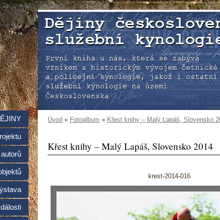
ĚJINY
Úvod
»
Fotoalbum
»
Křest knihy – Malý Lapáš, Slovensko 
rojektu
Křest knihy – Malý Lapáš, Slovensko 2014
 autorů
objektů
krest-2014-016
ýstava
dálosti