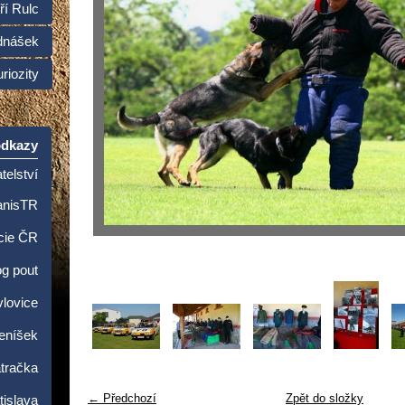
ří Rulc
dnášek
riozity
odkazy
telství
anisTR
cie ČR
og pout
lovice
Beníšek
tračka
← Předchozí
Zpět do složky
islava