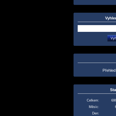
Vyhle
Přehled
Sta
Celkem:
69
Měsíc:
Den: