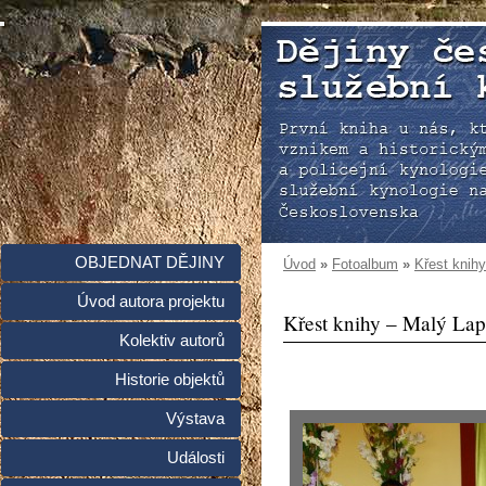
OBJEDNAT DĚJINY
Úvod
»
Fotoalbum
»
Křest knih
Úvod autora projektu
Křest knihy – Malý Lap
Kolektiv autorů
Historie objektů
Výstava
Události