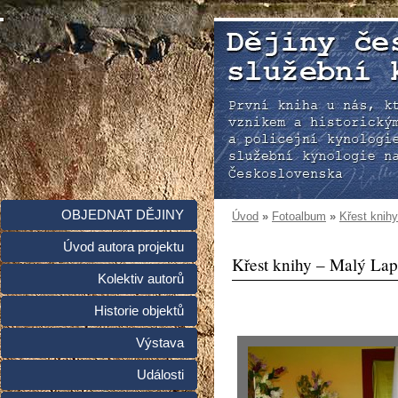
OBJEDNAT DĚJINY
Úvod
»
Fotoalbum
»
Křest knih
Úvod autora projektu
Křest knihy – Malý Lap
Kolektiv autorů
Historie objektů
Výstava
Události