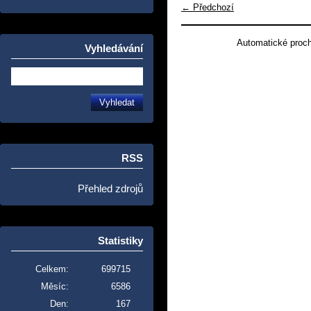
← Předchozí
Automatické proc
Vyhledávání
RSS
Přehled zdrojů
Statistiky
Celkem:
699715
Měsíc:
6586
Den:
167