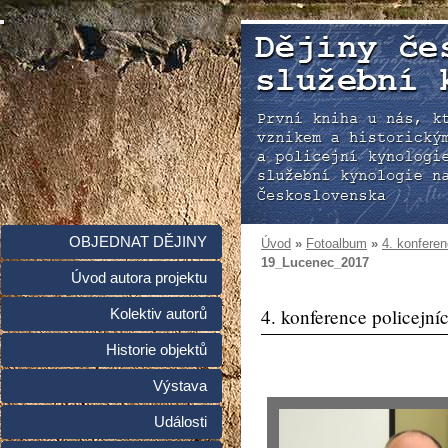
OBJEDNAT DĚJINY
Úvod
»
Fotoalbum
»
4. konferen
19_Lucenec_2017
Úvod autora projektu
4. konference policejní
Kolektiv autorů
Historie objektů
Výstava
Události