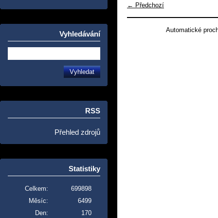
← Předchozí
Automatické proc
Vyhledávání
RSS
Přehled zdrojů
Statistiky
Celkem:
699898
Měsíc:
6499
Den:
170