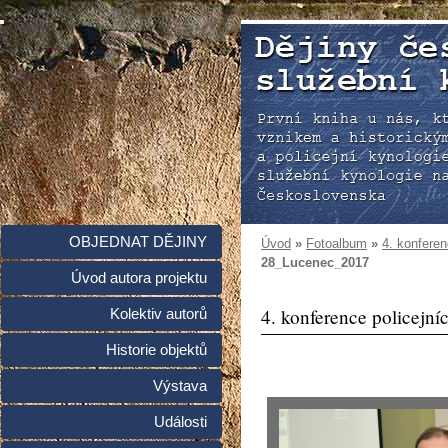
OBJEDNAT DĚJINY
Úvod
»
Fotoalbum
»
4. konferen
28_Lucenec_2017
Úvod autora projektu
4. konference policejní
Kolektiv autorů
Historie objektů
Výstava
Události