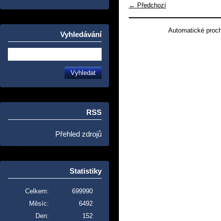
← Předchozí
Automatické proc
Vyhledávání
RSS
Přehled zdrojů
Statistiky
Celkem:
699990
Měsíc:
6492
Den:
152