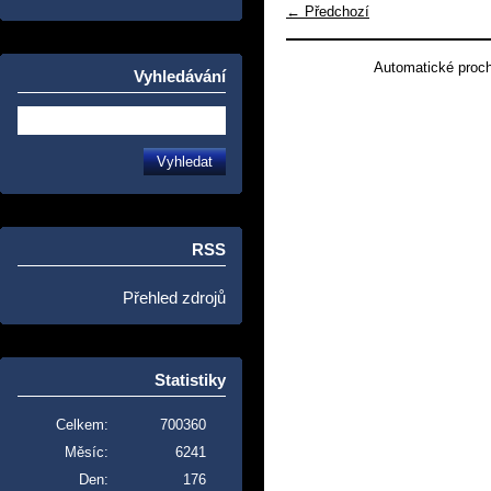
← Předchozí
Automatické proc
Vyhledávání
RSS
Přehled zdrojů
Statistiky
Celkem:
700360
Měsíc:
6241
Den:
176