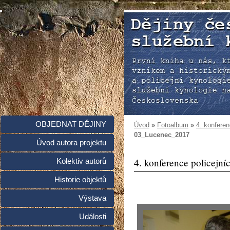
OBJEDNAT DĚJINY
Úvod
»
Fotoalbum
»
4. konferen
03_Lucenec_2017
Úvod autora projektu
4. konference policejní
Kolektiv autorů
Historie objektů
Výstava
Události