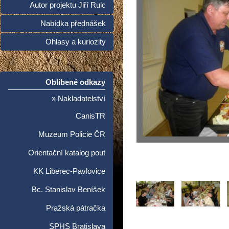
Autor projektu Jiří Rulc
Nabídka přednášek
Ohlasy a kuriozity
Oblíbené odkazy
» Nakladatelství
CanisTR
Muzeum Policie ČR
Orientační katalog pout
KK Liberec-Pavlovice
Bc. Stanislav Beníšek
Pražská pátračka
SPHS Bratislava