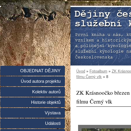
OBJEDNAT DĚJINY
Úvod
»
Fotoalbum
»
ZK Krásnoo
filmu Černý vlk
»
8
Úvod autora projektu
ZK Krásnoočko březen 
Kolektiv autorů
filmu Černý vlk
Historie objektů
Výstava
Události