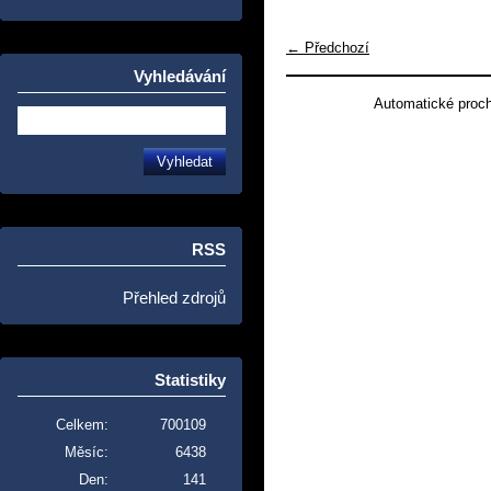
← Předchozí
Vyhledávání
Automatické proc
RSS
Přehled zdrojů
Statistiky
Celkem:
700109
Měsíc:
6438
Den:
141