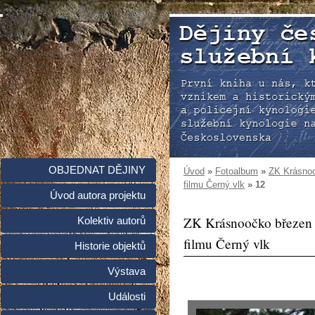
OBJEDNAT DĚJINY
Úvod
»
Fotoalbum
»
ZK Krásnoo
filmu Černý vlk
»
12
Úvod autora projektu
ZK Krásnoočko březen 
Kolektiv autorů
filmu Černý vlk
Historie objektů
Výstava
Události