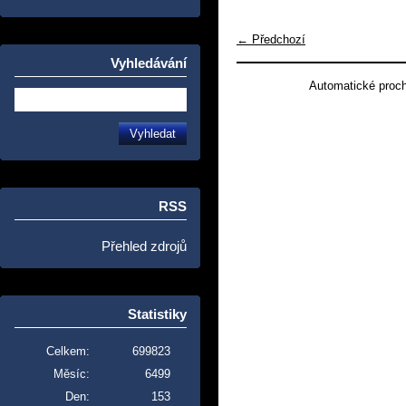
← Předchozí
Vyhledávání
Automatické proc
RSS
Přehled zdrojů
Statistiky
Celkem:
699823
Měsíc:
6499
Den:
153