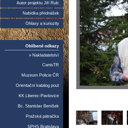
Autor projektu Jiří Rulc
Nabídka přednášek
Ohlasy a kuriozity
Oblíbené odkazy
» Nakladatelství
CanisTR
Muzeum Policie ČR
Orientační katalog pout
KK Liberec-Pavlovice
Bc. Stanislav Beníšek
Pražská pátračka
SPHS Bratislava