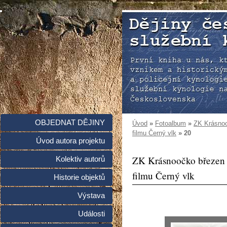
OBJEDNAT DĚJINY
Úvod
»
Fotoalbum
»
ZK Krásnoo
filmu Černý vlk
»
20
Úvod autora projektu
ZK Krásnoočko březen 
Kolektiv autorů
filmu Černý vlk
Historie objektů
Výstava
Události