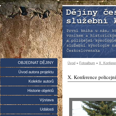
OBJEDNAT DĚJINY
Úvod
»
Fotoalbum
»
X. Konferen
Úvod autora projektu
X. Konference policejní
Kolektiv autorů
Historie objektů
Výstava
Události