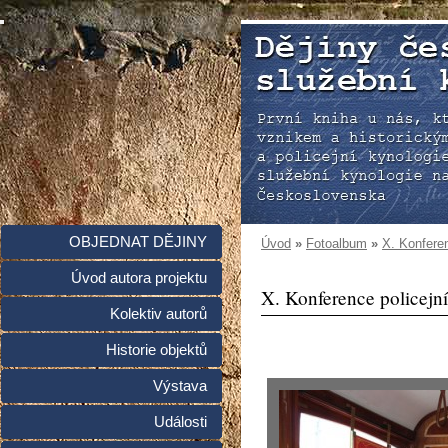
OBJEDNAT DĚJINY
Úvod
»
Fotoalbum
»
X. Konferen
Úvod autora projektu
X. Konference policejní
Kolektiv autorů
Historie objektů
Výstava
Události