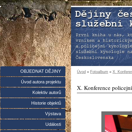
OBJEDNAT DĚJINY
Úvod
»
Fotoalbum
»
X. Konferen
Úvod autora projektu
X. Konference policejní
Kolektiv autorů
Historie objektů
Výstava
Události