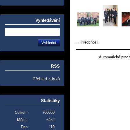
Vyhledávání
← Předchozí
Automatické proc
RSS
Přehled zdrojů
Statistiky
Celkem:
700050
Měsíc:
6462
Den:
119