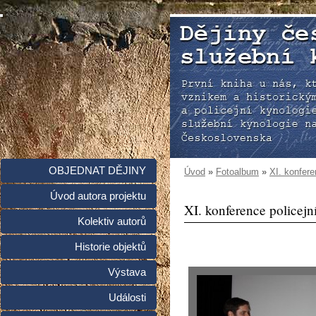
OBJEDNAT DĚJINY
Úvod
»
Fotoalbum
»
XI. konfere
Úvod autora projektu
XI. konference policejní
Kolektiv autorů
Historie objektů
Výstava
Události