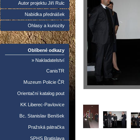
Autor projektu Jiří Rulc
Nabídka přednášek
Ohlasy a kuriozity
Oblíbené odkazy
» Nakladatelství
CanisTR
Muzeum Policie ČR
Orientační katalog pout
KK Liberec-Pavlovice
Bc. Stanislav Beníšek
Pražská pátračka
SPHS Bratislava