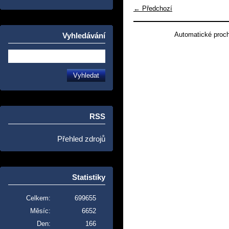
← Předchozí
Automatické proc
Vyhledávání
RSS
Přehled zdrojů
Statistiky
Celkem:
699655
Měsíc:
6652
Den:
166