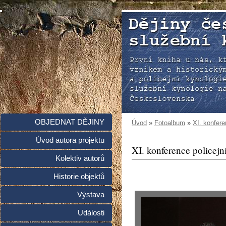
OBJEDNAT DĚJINY
Úvod
»
Fotoalbum
»
XI. konfere
Úvod autora projektu
XI. konference policejní
Kolektiv autorů
Historie objektů
Výstava
Události