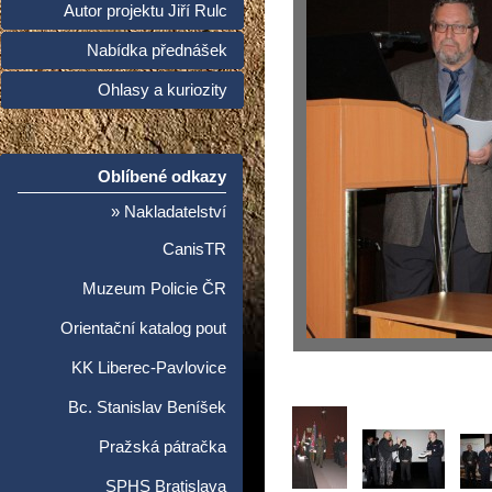
Autor projektu Jiří Rulc
Nabídka přednášek
Ohlasy a kuriozity
Oblíbené odkazy
» Nakladatelství
CanisTR
Muzeum Policie ČR
Orientační katalog pout
KK Liberec-Pavlovice
Bc. Stanislav Beníšek
Pražská pátračka
SPHS Bratislava