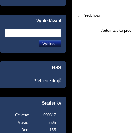
← Předchozí
Vyhledávání
Automatické proc
RSS
Přehled zdrojů
Statistiky
Celkem:
699817
Měsíc:
6505
Den:
155