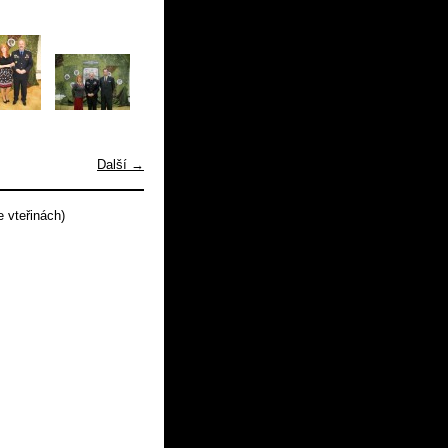
Další →
 vteřinách)