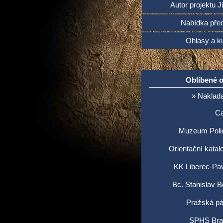
Autor projektu Ji
Nabídka pře
Ohlasy a ku
Oblíbené 
» Naklada
C
Muzeum Poli
Orientační katal
KK Liberec-Pav
Bc. Stanislav 
Pražská pá
SPHS Brat