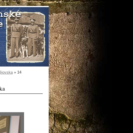
ějovska
»
14
ska