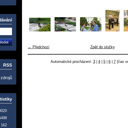
dávání
← Předchozí
Zpět do složky
Automatické procházení:
3
|
4
|
5
|
6
|
7
(čas ve
RSS
 zdrojů
tistiky
0020
6498
162