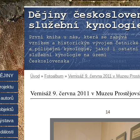
ĚJINY
Úvod
»
Fotoalbum
»
Vernisáž 9. června 2011 v Muzeu Prost
rojektu
Vernisáž 9. června 2011 v Muzeu Prostějov
 autorů
objektů
14
ýstava
dálosti