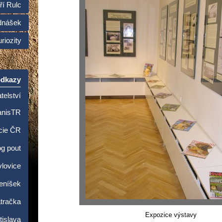
ří Rulc
dnášek
riozity
odkazy
telství
anisTR
cie ČR
og pout
lovice
Beníšek
tračka
Expozice výstavy
islava