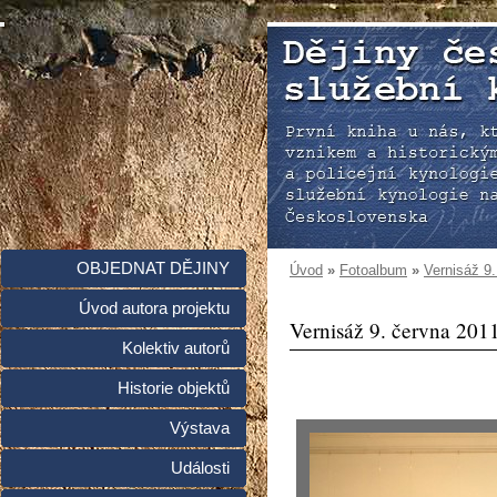
OBJEDNAT DĚJINY
Úvod
»
Fotoalbum
»
Vernisáž 9
Úvod autora projektu
Vernisáž 9. června 201
Kolektiv autorů
Historie objektů
Výstava
Události