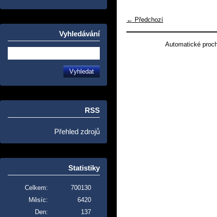
← Předchozí
Vyhledávání
Automatické proc
RSS
Přehled zdrojů
Statistiky
Celkem:
700130
Měsíc:
6420
Den:
137