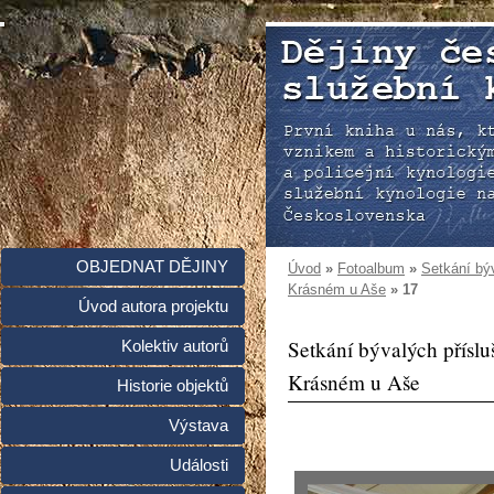
OBJEDNAT DĚJINY
Úvod
»
Fotoalbum
»
Setkání bý
Krásném u Aše
»
17
Úvod autora projektu
Setkání bývalých přísl
Kolektiv autorů
Krásném u Aše
Historie objektů
Výstava
Události