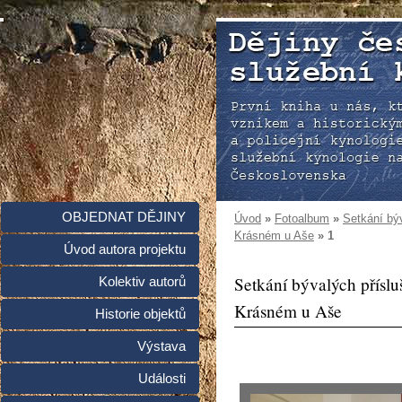
OBJEDNAT DĚJINY
Úvod
»
Fotoalbum
»
Setkání bý
Krásném u Aše
»
1
Úvod autora projektu
Setkání bývalých přísl
Kolektiv autorů
Krásném u Aše
Historie objektů
Výstava
Události