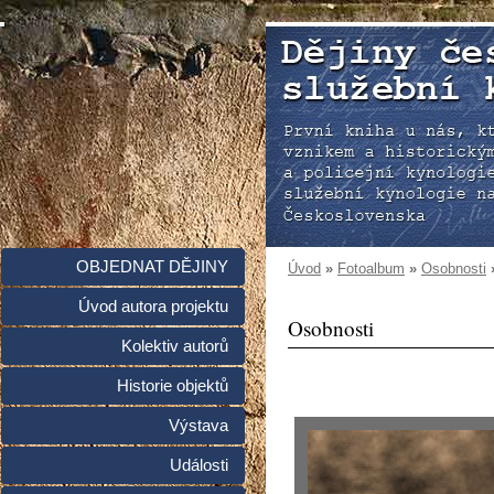
OBJEDNAT DĚJINY
Úvod
»
Fotoalbum
»
Osobnosti
Úvod autora projektu
Osobnosti
Kolektiv autorů
Historie objektů
Výstava
Události