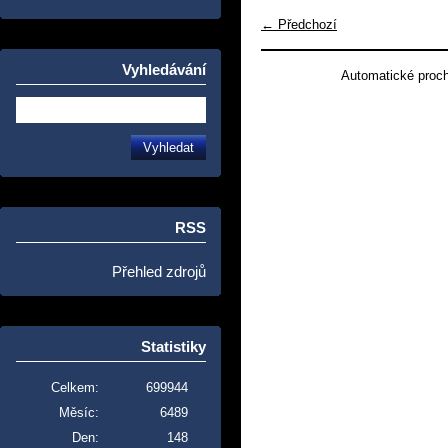
← Předchozí
Vyhledávání
Automatické proc
RSS
Přehled zdrojů
Statistiky
Celkem:
699944
Měsíc:
6489
Den:
148