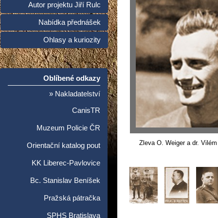
Autor projektu Jiří Rulc
Nabídka přednášek
Ohlasy a kuriozity
Oblíbené odkazy
» Nakladatelství
CanisTR
Muzeum Policie ČR
Zleva O. Weiger a dr. Vilém
Orientační katalog pout
KK Liberec-Pavlovice
Bc. Stanislav Beníšek
Pražská pátračka
SPHS Bratislava