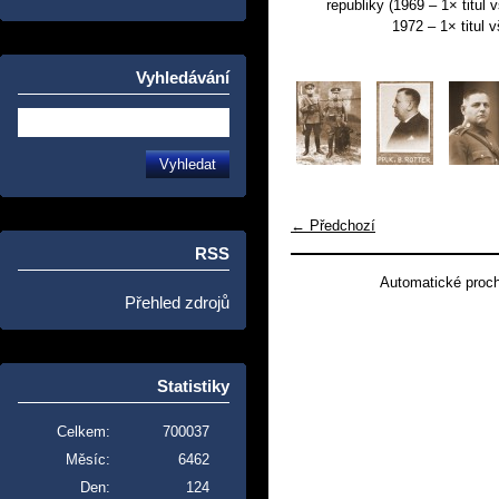
republiky (1969 – 1× titul 
1972 – 1× titul 
Vyhledávání
← Předchozí
RSS
Automatické proc
Přehled zdrojů
Statistiky
Celkem:
700037
Měsíc:
6462
Den:
124