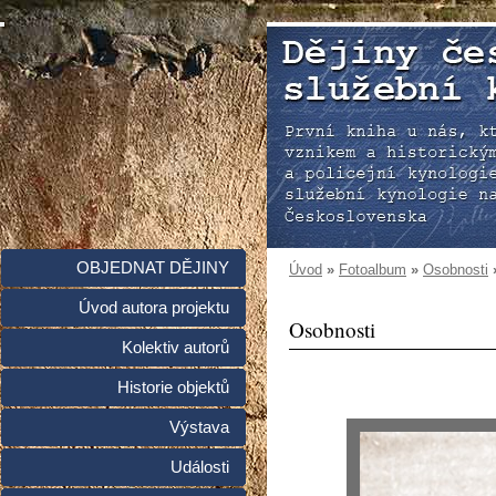
OBJEDNAT DĚJINY
Úvod
»
Fotoalbum
»
Osobnosti
Úvod autora projektu
Osobnosti
Kolektiv autorů
Historie objektů
Výstava
Události