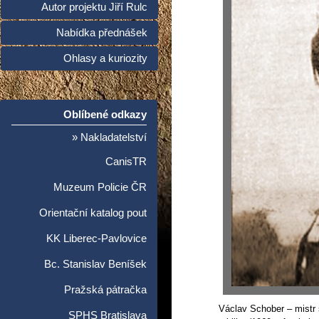
Autor projektu Jiří Rulc
Nabídka přednášek
Ohlasy a kuriozity
Oblíbené odkazy
» Nakladatelství
CanisTR
Muzeum Policie ČR
Orientační katalog pout
KK Liberec-Pavlovice
Bc. Stanislav Beníšek
Pražská pátračka
Václav Schober – mistr
SPHS Bratislava