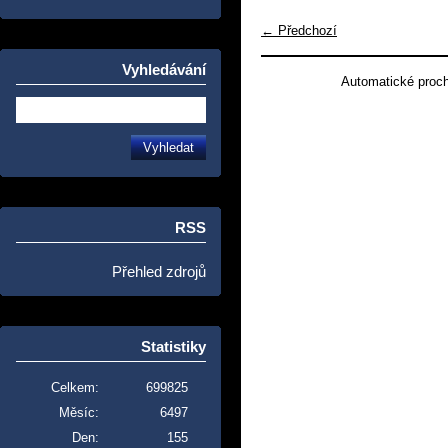
← Předchozí
Vyhledávání
Automatické proc
RSS
Přehled zdrojů
Statistiky
Celkem:
699825
Měsíc:
6497
Den:
155