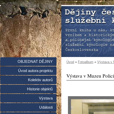
OBJEDNAT DĚJINY
Úvod
»
Fotoalbum
»
Výstava v 
Úvod autora projektu
Výstava v Muzeu Polic
Kolektiv autorů
Historie objektů
Výstava
Události