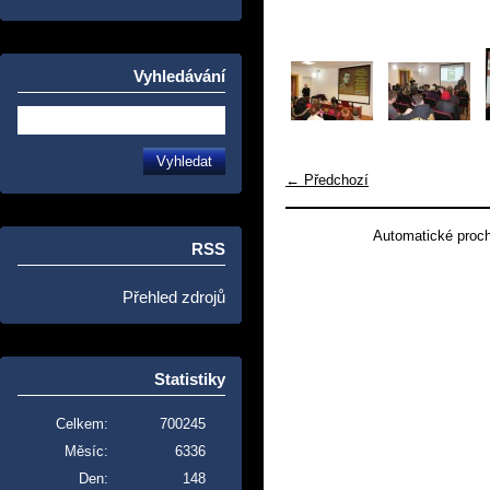
Vyhledávání
← Předchozí
Automatické proc
RSS
Přehled zdrojů
Statistiky
Celkem:
700245
Měsíc:
6336
Den:
148