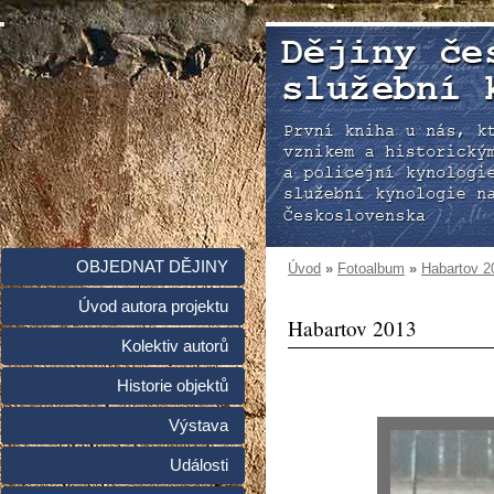
OBJEDNAT DĚJINY
Úvod
»
Fotoalbum
»
Habartov 2
Úvod autora projektu
Habartov 2013
Kolektiv autorů
Historie objektů
Výstava
Události