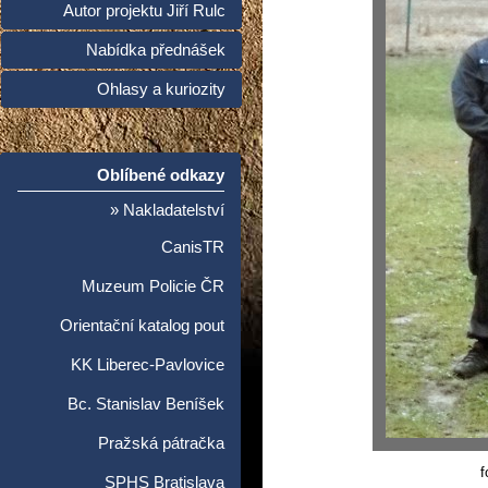
Autor projektu Jiří Rulc
Nabídka přednášek
Ohlasy a kuriozity
Oblíbené odkazy
» Nakladatelství
CanisTR
Muzeum Policie ČR
Orientační katalog pout
KK Liberec-Pavlovice
Bc. Stanislav Beníšek
Pražská pátračka
f
SPHS Bratislava